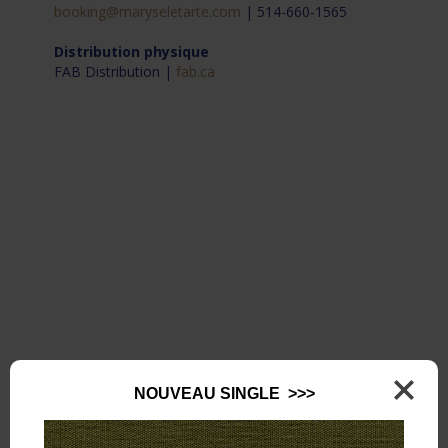
booking@maryseletarte.com
| 514-660-1565
Distribution physique
FAB Distribution |
fab.ca
NOUVEAU SINGLE >>>