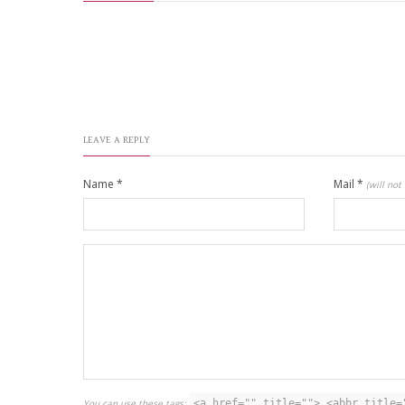
LEAVE A REPLY
Name
*
Mail
*
(will not
You can use these tags:
<a href="" title=""> <abbr title=