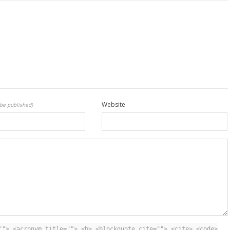
Website
 be published)
""> <acronym title=""> <b> <blockquote cite=""> <cite> <code>