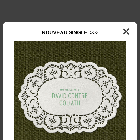
NOUVEAU SINGLE >>>
LEAVE A REPLY
Name
*
Mail
*
(will not be published)
Website