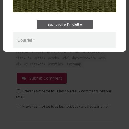
Inscription à l'infolettre
Courriel
*
You can use these tags:
<a href="" title=""> <abbr
title=""> <acronym title=""> <b> <blockquote
cite=""> <cite> <code> <del datetime=""> <em>
<i> <q cite=""> <strike> <strong>
Submit Comment
Prévenez-moi de tous les nouveaux commentaires par
email.
Prévenez-moi de tous les nouveaux articles par email.